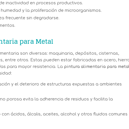
de inactividad en procesos productivos.
e humedad y la proliferación de microorganismos.
eza frecuente sin degradarse.
imentos.
ntaria para Metal
limentaria son diversas: maquinaria, depósitos, cisternas,
s, entre otros. Estas pueden estar fabricadas en acero, hierr
das para mayor resistencia. La
pintura alimentaria para meta
sidad:
dación y el deterioro de estructuras expuestas a ambientes
y no porosa evita la adherencia de residuos y facilita la
 con ácidos, álcalis, aceites, alcohol y otros fluidos comunes