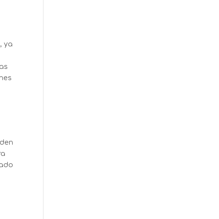
, ya
sas
ones
eden
ra
lado