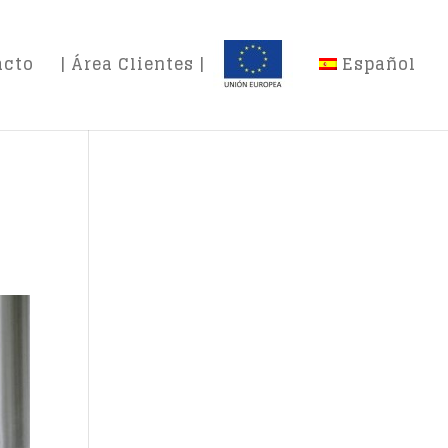
acto
| Área Clientes |
Español