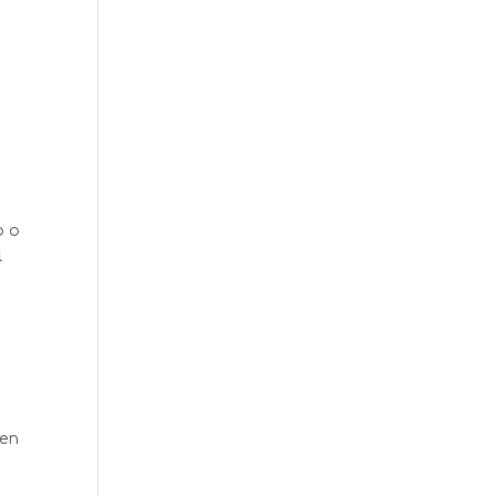
o o
l
 en