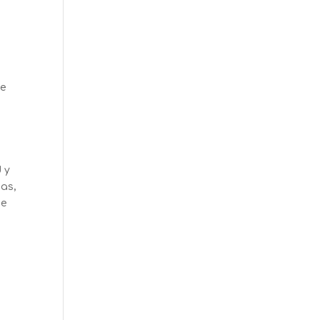
de
 y
as,
ge